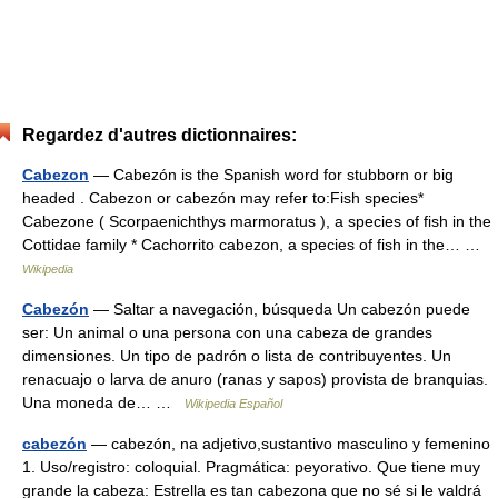
Regardez d'autres dictionnaires:
Cabezon
— Cabezón is the Spanish word for stubborn or big
headed . Cabezon or cabezón may refer to:Fish species*
Cabezone ( Scorpaenichthys marmoratus ), a species of fish in the
Cottidae family * Cachorrito cabezon, a species of fish in the… …
Wikipedia
Cabezón
— Saltar a navegación, búsqueda Un cabezón puede
ser: Un animal o una persona con una cabeza de grandes
dimensiones. Un tipo de padrón o lista de contribuyentes. Un
renacuajo o larva de anuro (ranas y sapos) provista de branquias.
Una moneda de… …
Wikipedia Español
cabezón
— cabezón, na adjetivo,sustantivo masculino y femenino
1. Uso/registro: coloquial. Pragmática: peyorativo. Que tiene muy
grande la cabeza: Estrella es tan cabezona que no sé si le valdrá