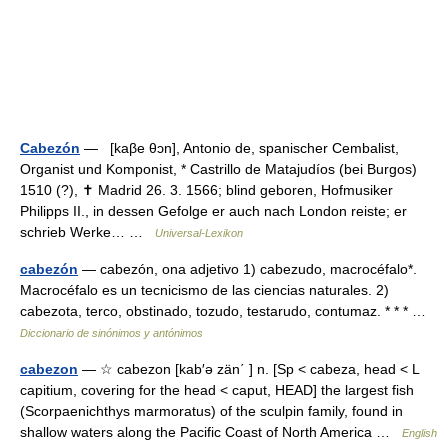
Cabezón
— [kaβe θɔn], Antonio de, spanischer Cembalist,
Organist und Komponist, * Castrillo de Matajudíos (bei Burgos)
1510 (?), ✝ Madrid 26. 3. 1566; blind geboren, Hofmusiker
Philipps II., in dessen Gefolge er auch nach London reiste; er
schrieb Werke… …
Universal-Lexikon
cabezón
— cabezón, ona adjetivo 1) cabezudo, macrocéfalo*.
Macrocéfalo es un tecnicismo de las ciencias naturales. 2)
cabezota, terco, obstinado, tozudo, testarudo, contumaz. * * * …
Diccionario de sinónimos y antónimos
cabezon
— ☆ cabezon [kab′ə zän΄ ] n. [Sp < cabeza, head < L
capitium, covering for the head < caput, HEAD] the largest fish
(Scorpaenichthys marmoratus) of the sculpin family, found in
shallow waters along the Pacific Coast of North America …
English