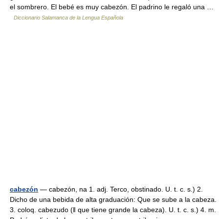
el sombrero. El bebé es muy cabezón. El padrino le regaló una …
Diccionario Salamanca de la Lengua Española
cabezón
— cabezón, na 1. adj. Terco, obstinado. U. t. c. s.) 2.
Dicho de una bebida de alta graduación: Que se sube a la cabeza.
3. coloq. cabezudo (ǁ que tiene grande la cabeza). U. t. c. s.) 4. m.