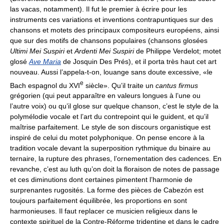
las vacas, notamment). Il fut le premier à écrire pour les
instruments ces variations et inventions contrapuntiques sur des
chansons et motets des principaux compositeurs européens, ainsi
que sur des motifs de chansons populaires (chansons glosées
Ultimi Mei Suspiri
et
Ardenti Mei Suspiri
de Philippe Verdelot; motet
glosé
Ave Maria
de Josquin Des Prés), et il porta très haut cet art
nouveau. Aussi l’appela-t-on, louange sans doute excessive, «le
e
Bach espagnol du XVI
siècle». Qu’il traite un
cantus firmus
grégorien (qui peut apparaître en valeurs longues à l’une ou
l’autre voix) ou qu’il glose sur quelque chanson, c’est le style de la
polymélodie vocale et l’art du contrepoint qui le guident, et qu’il
maîtrise parfaitement. Le style de son discours organistique est
inspiré de celui du motet polyphonique. On pense encore à la
tradition vocale devant la superposition rythmique du binaire au
ternaire, la rupture des phrases, l’ornementation des cadences. En
revanche, c’est au luth qu’on doit la floraison de notes de passage
et ces diminutions dont certaines pimentent l’harmonie de
surprenantes rugosités. La forme des pièces de Cabezón est
toujours parfaitement équilibrée, les proportions en sont
harmonieuses. Il faut replacer ce musicien religieux dans le
contexte spirituel de la Contre-Réforme tridentine et dans le cadre