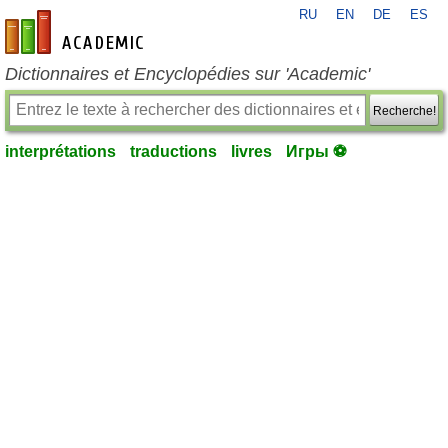
RU
EN
DE
ES
fr-academic.com
Dictionnaires et Encyclopédies sur 'Academic'
Recherche!
interprétations
traductions
livres
Игры ⚽