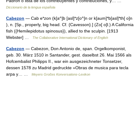
Padrón o lista de los contribuyentes y contribuciones, y… …
Diccionario de la lengua española
Cabezon
— Cab e*zon (k[a^]b [asl]*z[o^]n or k[aum]*b[asl]*th[ o]n
), n. [Sp., properly, big head. Cf. {Cavesson}.] (Zo[ o]l.) A California
fish ({Hemilepidotus spinosus}), allied to the sculpin. [1913
Webster] …
The Collaborative International Dictionary of English
Cabezon
— Cabezon, Don Antonio de, span. Orgelkomponist,
geb. 30. März 1510 in Santander, gest. daselbst 26. Mai 1566 als
Hofcembalist Philipps II., war ein ausgezeichneter Tonsetzer,
dessen 1578 zu Madrid gedruckte »Obras de musica para tecla
arpa y… …
Meyers Großes Konversations-Lexikon