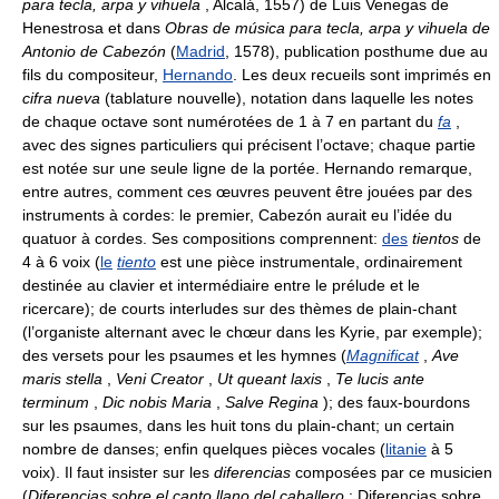
para tecla, arpa y vihuela
, Alcalá, 1557) de Luis Venegas de
Henestrosa et dans
Obras de música para tecla, arpa y vihuela de
Antonio de Cabezón
(
Madrid
, 1578), publication posthume due au
fils du compositeur,
Hernando
. Les deux recueils sont imprimés en
cifra nueva
(tablature nouvelle), notation dans laquelle les notes
de chaque octave sont numérotées de 1 à 7 en partant du
fa
,
avec des signes particuliers qui précisent l’octave; chaque partie
est notée sur une seule ligne de la portée. Hernando remarque,
entre autres, comment ces œuvres peuvent être jouées par des
instruments à cordes: le premier, Cabezón aurait eu l’idée du
quatuor à cordes. Ses compositions comprennent:
des
tientos
de
4 à 6 voix (
le
tiento
est une pièce instrumentale, ordinairement
destinée au clavier et intermédiaire entre le prélude et le
ricercare); de courts interludes sur des thèmes de plain-chant
(l’organiste alternant avec le chœur dans les Kyrie, par exemple);
des versets pour les psaumes et les hymnes (
Magnificat
,
Ave
maris stella
,
Veni Creator
,
Ut queant laxis
,
Te lucis ante
terminum
,
Dic nobis Maria
,
Salve Regina
); des faux-bourdons
sur les psaumes, dans les huit tons du plain-chant; un certain
nombre de danses; enfin quelques pièces vocales (
litanie
à 5
voix). Il faut insister sur les
diferencias
composées par ce musicien
(
Diferencias sobre el canto llano del caballero
; Diferencias sobre